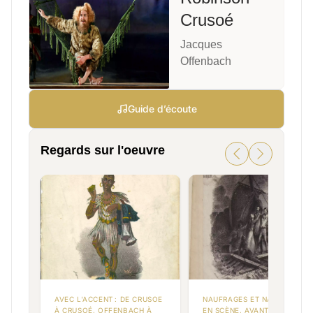
Crusoé
Jacques
Offenbach
Guide d’écoute
Regards sur l'oeuvre
AVEC L'ACCENT : DE CRUSOE
NAUFRAGES ET NAUFRAGÉS
À CRUSOÉ, OFFENBACH À
EN SCÈNE, AVANT ROBINSON