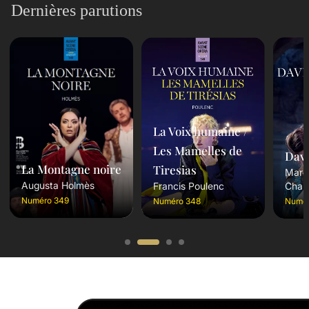
Dernières parutions
La Voix humaine /
Les Mamelles de
Davi
La Montagne noire
Tiresias
Marc
Augusta Holmès
Charp
Francis Poulenc
Numéro 349
Numér
Numéro 348