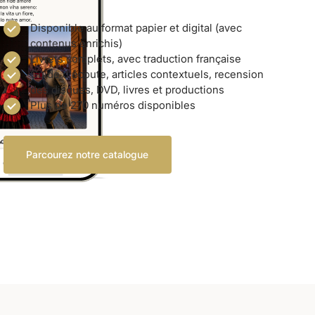
Disponible au format papier et digital (avec
contenus enrichis)
Livrets complets, avec traduction française
Guide d'écoute, articles contextuels, recension
des disques, DVD, livres et productions
Plus de 270 numéros disponibles
Parcourez notre catalogue