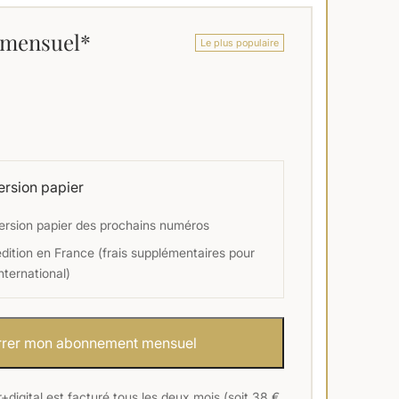
mensuel*
Le plus populaire
version papier
ersion papier des prochains numéros
dition en France (frais supplémentaires pour
nternational)
Démarrer mon abonnement mensuel
digital est facturé tous les deux mois (soit 38 €