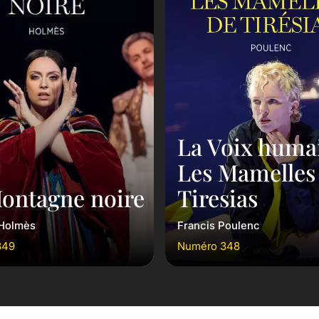
La Voix huma
Les Mamelles
ontagne noire
Tiresias
Holmès
Francis Poulenc
349
Numéro 348